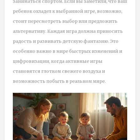
заниматься спортом. Если вы заметили, что ваш
ребенок охладел к выбранной игре, возможно,
стоит пересмотреть выбор или предложить
альтернативу. Каждая игра должна приносить
радость и развивать детскую фантазию. Это
особенно важно в мире быстрых изменений и
цифровизации, когда активные игры
становятся глотком свежего воздуха и
возможность побыть в реальном мире.