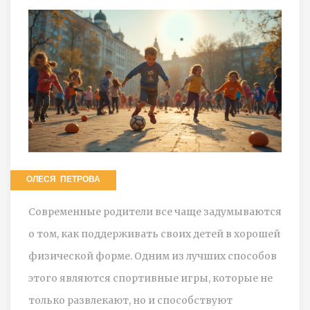
ОЛЕСЯ ПЕТРОВА
Современные родители все чаще задумываются
о том, как поддерживать своих детей в хорошей
физической форме. Одним из лучших способов
этого являются спортивные игры, которые не
только развлекают, но и способствуют