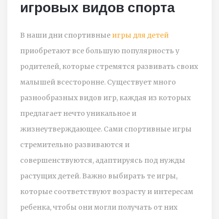
игровых видов спорта
В наши дни спортивные
игры для детей
приобретают все большую популярность у
родителей, которые стремятся развивать своих
малышей всесторонне. Существует много
разнообразных видов игр, каждая из которых
предлагает нечто уникальное и
жизнеутверждающее. Сами спортивные игры
стремительно развиваются и
совершенствуются, адаптируясь под нужды
растущих детей. Важно выбирать те игры,
которые соответствуют возрасту и интересам
ребенка, чтобы они могли получать от них