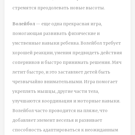
стремятся преодолевать новые высоты.
Волейбол
— еще одна прекрасная игра,
помогающая развивать физические и
умственные навыки ребенка. Волейбол требует
хорошей реакции, умения предвидеть действия
соперников и быстро принимать решения. Мяч
летит быстро, и это заставляет детей быть
чрезвычайно внимательными. Игра помогает
укреплять мышцы, другие части тела,
улучшаются координация и моторные навыки.
Волейбол часто проводится на пляже, что
добавляет элемент веселья и развивает
способность адаптироваться к неожиданным