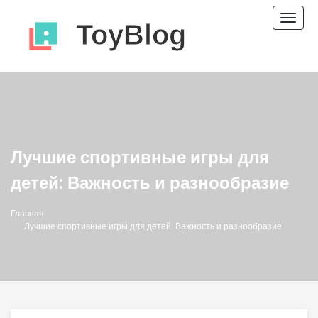
Пере
нави
Лучшие спортивные игры для
детей: Важность и разнообразие
Главная
Лучшие спортивные игры для детей: Важность и разнообразие