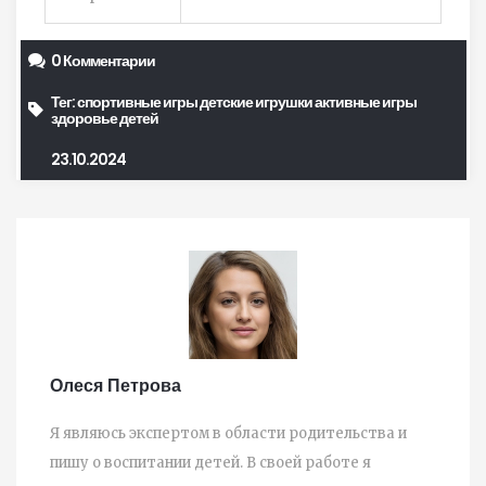
0 Комментарии
Тег:
спортивные игры
детские игрушки
активные игры
здоровье детей
23.10.2024
Олеся Петрова
Я являюсь экспертом в области родительства и
пишу о воспитании детей. В своей работе я