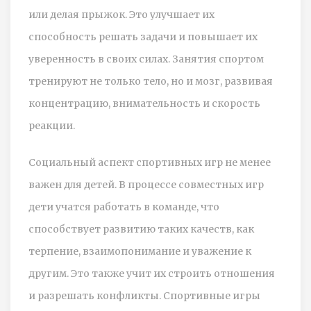
или делая прыжок. Это улучшает их
способность решать задачи и повышает их
уверенность в своих силах. Занятия спортом
тренируют не только тело, но и мозг, развивая
концентрацию, внимательность и скорость
реакции.
Социальный аспект спортивных игр не менее
важен для детей. В процессе совместных игр
дети учатся работать в команде, что
способствует развитию таких качеств, как
терпение, взаимопонимание и уважение к
другим. Это также учит их строить отношения
и разрешать конфликты. Спортивные игры