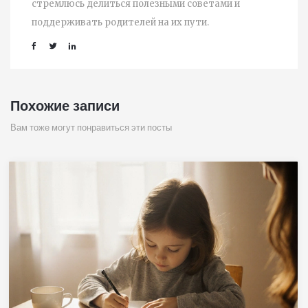
стремлюсь делиться полезными советами и
поддерживать родителей на их пути.
Похожие записи
Вам тоже могут понравиться эти посты