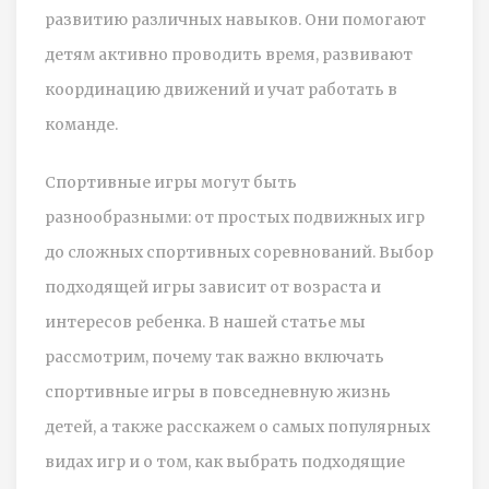
развитию различных навыков. Они помогают
детям активно проводить время, развивают
координацию движений и учат работать в
команде.
Спортивные игры могут быть
разнообразными: от простых подвижных игр
до сложных спортивных соревнований. Выбор
подходящей игры зависит от возраста и
интересов ребенка. В нашей статье мы
рассмотрим, почему так важно включать
спортивные игры в повседневную жизнь
детей, а также расскажем о самых популярных
видах игр и о том, как выбрать подходящие