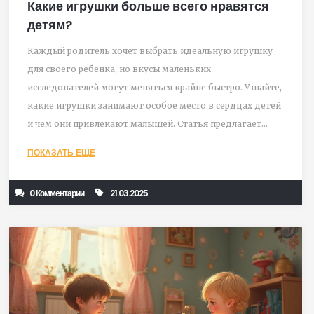
Какие игрушки больше всего нравятся
детям?
Каждый родитель хочет выбрать идеальную игрушку
для своего ребенка, но вкусы маленьких
исследователей могут меняться крайне быстро. Узнайте,
какие игрушки занимают особое место в сердцах детей
и чем они привлекают малышей. Статья предлагает
полезные советы и примеры, которые помогут вам
ПОКАЗАТЬ ЕЩЕ
сделать выбор в пользу подарка, который будет не
только развлекательным, но и образовательным.
0 Комментарии
21.03.2025