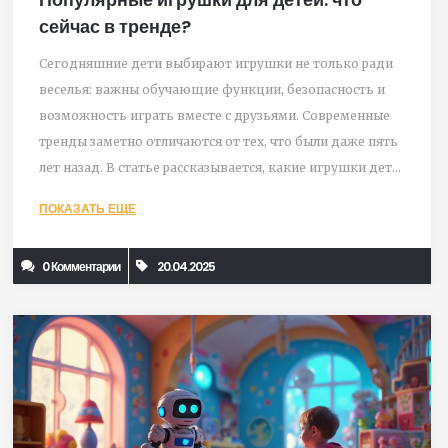
сейчас в тренде?
Сегодняшние дети выбирают игрушки не только ради
веселья: важны обучающие функции, безопасность и
возможность играть вместе с друзьями. Современные
тренды заметно отличаются от тех, что были даже пять
лет назад. В статье рассказывается, какие игрушки дети
просят чаще всего, что влияет на их популярность и на
ПОКАЗАТЬ ЕЩЕ
что стоит обратить внимание родителям. Приведены
советы и интересные факты для разумного выбора.
0 Комментарии
20.04.2025
Материал помогает разобраться, какие игрушки
действительно пользуются спросом у малышей разных
возрастов.