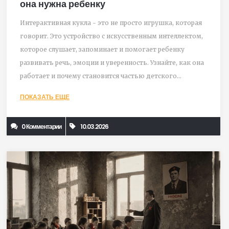
она нужна ребенку
Интерактивная кукла - это не просто игрушка, которая
говорит. Это устройство с искусственным интеллектом,
которое слушает, запоминает и помогает ребенку
развивать речь, эмоции и уверенность. Узнайте, как она
работает и почему становится частью детского
развития.
ПОКАЗАТЬ ЕЩЕ
0 Комментарии
10.03.2026