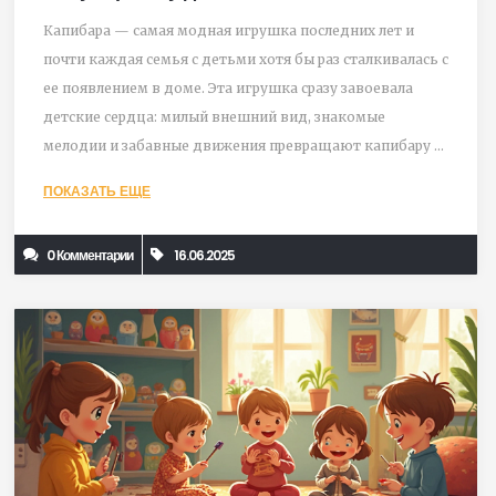
Капибара — самая модная игрушка последних лет и
почти каждая семья с детьми хотя бы раз сталкивалась с
ее появлением в доме. Эта игрушка сразу завоевала
детские сердца: милый внешний вид, знакомые
мелодии и забавные движения превращают капибару в
любимца малышей. В статье раскрываю, почему детям
ПОКАЗАТЬ ЕЩЕ
так нравится именно эта игрушка, чем она отличается от
других и как выбирать самую удачную модель. Также
0 Комментарии
16.06.2025
делюсь важными советами по использованию и уходу,
чтобы ваша игрушка прожила дольше.