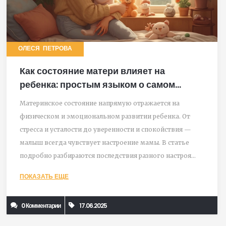
ОЛЕСЯ ПЕТРОВА
Как состояние матери влияет на
ребенка: простым языком о самом
важном
Материнское состояние напрямую отражается на
физическом и эмоциональном развитии ребенка. От
стресса и усталости до уверенности и спокойствия —
малыш всегда чувствует настроение мамы. В статье
подробно разбираются последствия разного настроя
женщины для жизни ребенка. Есть конкретные советы,
ПОКАЗАТЬ ЕЩЕ
как улучшить обстановку в семье. Всё понятно и по
делу — для родителей, которые хотят помочь своему
0 Комментарии
17.06.2025
ребенку вырасти здоровым и счастливым.