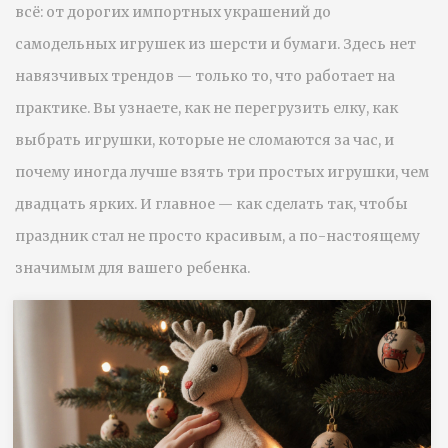
всё: от дорогих импортных украшений до
самодельных игрушек из шерсти и бумаги. Здесь нет
навязчивых трендов — только то, что работает на
практике. Вы узнаете, как не перегрузить елку, как
выбрать игрушки, которые не сломаются за час, и
почему иногда лучше взять три простых игрушки, чем
двадцать ярких. И главное — как сделать так, чтобы
праздник стал не просто красивым, а по-настоящему
значимым для вашего ребенка.