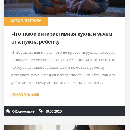
ОЛЕСЯ ПЕТРОВА
Что такое интерактивная кукла и зачем
она нужна ребенку
Интерактивная кукла - это не просто игрушка, которая
говорит. Это устройство с искусственным интеллектом,
которое слушает, запоминает и помогает ребенку
развивать речь, эмоции и уверенность. Узнайте, как она
работает и почему становится частью детского
развития.
ПОКАЗАТЬ ЕЩЕ
0 Комментарии
10.03.2026