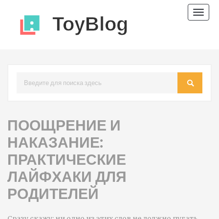
Пере
нави
ПООЩРЕНИЕ И
НАКАЗАНИЕ:
ПРАКТИЧЕСКИЕ
ЛАЙФХАКИ ДЛЯ
РОДИТЕЛЕЙ
Сразу скажу: ни одно из этих слов не должно пугать.