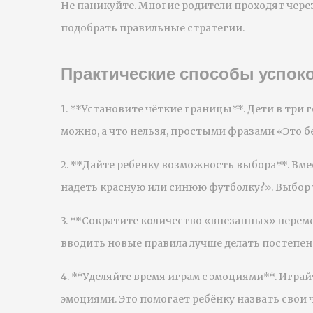
Не паникуйте. Многие родители проходят через
подобрать правильные стратегии.
Практические способы успок
1. **Установите чёткие границы**. Дети в три
можно, а что нельзя, простыми фразами «Это бе
2. **Дайте ребенку возможность выбора**. Вме
надеть красную или синюю футболку?». Выбор
3. **Сократите количество «внезапных» перем
вводить новые правила лучше делать постепенн
4. **Уделяйте время играм с эмоциями**. Играй
эмоциями. Это помогает ребёнку назвать свои ч