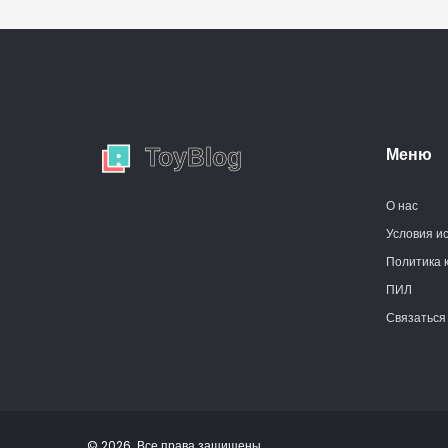
стратегий воспитания.
Решив задачу правильно,
можно укрепить контакт с
ребенком и облегчить этот
этап его взросления.
Меню
О нас
Условия и
Политика 
ПИЛ
Связаться
© 2026. Все права защищены.