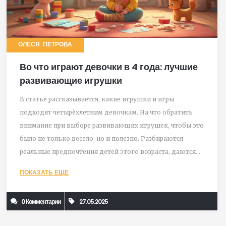
ОЛЕСЯ ПЕТРОВА
Во что играют девочки в 4 года: лучшие
развивающие игрушки
В статье рассказывается, какие игрушки и игры
подходят четырёхлетним девочкам. На что обратить
внимание при выборе развивающих игрушек, чтобы это
было не только весело, но и полезно. Разбираются
реальные предпочтения детей этого возраста, даются
простые советы родителям. Подчёркиваются
ПОКАЗАТЬ ЕЩЕ
особенности развития и интересные факты о том, как
девочки играют. Всё написано ясным и дружелюбным
0 Комментарии
27.05.2025
языком, чтобы вы смогли подобрать лучшие варианты
для своего ребёнка.