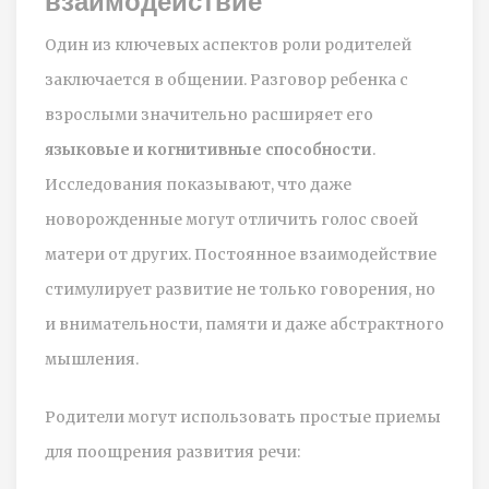
взаимодействие
Один из ключевых аспектов роли родителей
заключается в общении. Разговор ребенка с
взрослыми значительно расширяет его
языковые и когнитивные способности
.
Исследования показывают, что даже
новорожденные могут отличить голос своей
матери от других. Постоянное взаимодействие
стимулирует развитие не только говорения, но
и внимательности, памяти и даже абстрактного
мышления.
Родители могут использовать простые приемы
для поощрения развития речи: