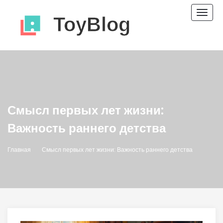
Пере
нави
Смысл первых лет жизни:
Важность раннего детства
Главная
Смысл первых лет жизни: Важность раннего детства