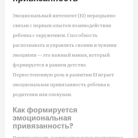
Эмоциональный интеллект (EI) неразрывно
связан с первым опытом взаимодействия
ребенка с окружением. Способность
распознавать и управлять своими и чужими
эмоциями — это важный навык, который
формируется в раннем детстве.
Первостепенную роль в развитии EI играет
эмоциональная привязанность ребенка к
родителям или опекунам.
Как формируется
эмоциональная
привязанность?
Привязанность развивается через постоянное