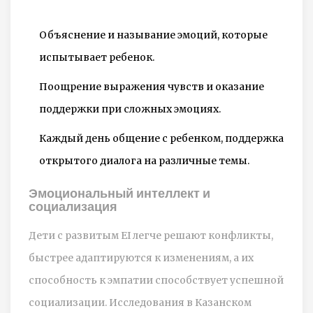
Объяснение и называние эмоций, которые
испытывает ребенок.
Поощрение выражения чувств и оказание
поддержки при сложных эмоциях.
Каждый день общение с ребенком, поддержка
открытого диалога на различные темы.
Эмоциональный интеллект и
социализация
Дети с развитым EI легче решают конфликты,
быстрее адаптируются к изменениям, а их
способность к эмпатии способствует успешной
социализации. Исследования в Казанском