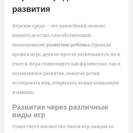
развития
Игровая среда — это важнейший элемент
раннего детства, способствующий
полноценному
развитию ребенка
. Проводя
время в игре, дети не просто развлекаются, но и
учатся. Игра стимулирует как физическое, так и
когнитивное развитие, помогая детям
исследовать мир, открывать новые концепции
и навыки.
Развитие через различные
виды игр
Существует множество типов игр, каждая из