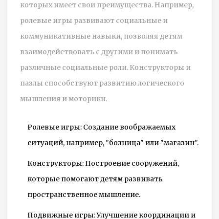
которых имеет свои преимущества. Например,
ролевые игры развивают социальные и
коммуникативные навыки, позволяя детям
взаимодействовать с другими и понимать
различные социальные роли. Конструкторы и
пазлы способствуют развитию логического
мышления и моторики.
Ролевые игры: Создание воображаемых
ситуаций, например, "болница" или "магазин".
Конструкторы: Построение сооружений,
которые помогают детям развивать
пространственное мышление.
Подвижные игры: Улучшение координации и