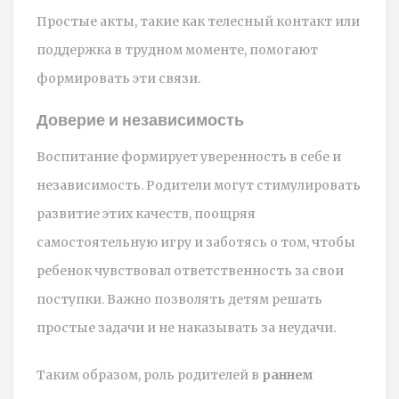
Простые акты, такие как телесный контакт или
поддержка в трудном моменте, помогают
формировать эти связи.
Доверие и независимость
Воспитание формирует уверенность в себе и
независимость. Родители могут стимулировать
развитие этих качеств, поощряя
самостоятельную игру и заботясь о том, чтобы
ребенок чувствовал ответственность за свои
поступки. Важно позволять детям решать
простые задачи и не наказывать за неудачи.
Таким образом, роль родителей в
раннем