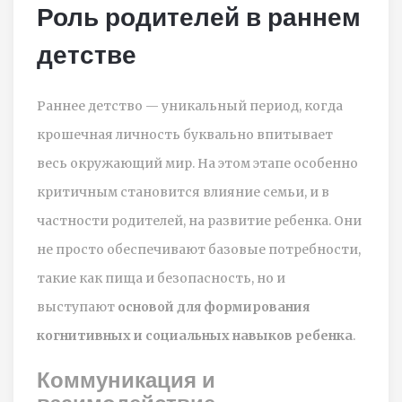
Роль родителей в раннем
детстве
Раннее детство — уникальный период, когда
крошечная личность буквально впитывает
весь окружающий мир. На этом этапе особенно
критичным становится влияние семьи, и в
частности родителей, на развитие ребенка. Они
не просто обеспечивают базовые потребности,
такие как пища и безопасность, но и
выступают
основой для формирования
когнитивных и социальных навыков ребенка
.
Коммуникация и