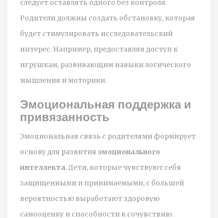
следует оставлять одного без контроля.
Родители должны создать обстановку, которая
будет стимулировать исследовательский
интерес. Например, предоставляя доступ к
игрушкам, развивающим навыки логического
мышления и моторики.
Эмоциональная поддержка и
привязанность
Эмоциональная связь с родителями формирует
основу для развития
эмоционального
интеллекта
. Дети, которые чувствуют себя
защищенными и принимаемыми, с большей
вероятностью выработают здоровую
самооценку и способности к сочувствию.