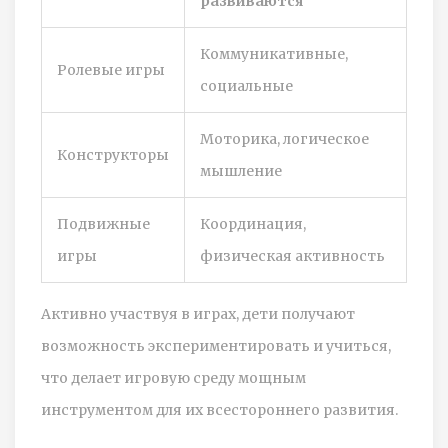
развиваются
Коммуникативные,
Ролевые игры
социальные
Моторика, логическое
Конструкторы
мышление
Подвижные
Координация,
игры
физическая активность
Aктивно участвуя в играх, дети получают
возможность экспериментировать и учиться,
что делает игровую среду мощным
инструментом для их всестороннего развития.