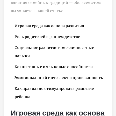
влияния семейных традиций — обо всем этом
вы узнаете в нашей статье.
Игровая среда как основа развития
Роль родителей в раннем детстве
Социальное развитие и межличностные
навыки
Когнитивные и языковые способности
Эмоциональный интеллект и привязанность
Как правильно стимулировать развитие
ребенка
Игровая среда как основа