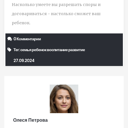
Насколько умеете вы разрешать споры и
договариваться - настолько сможет ваш
ребенок.
0 Комментарии
Тег:
семья
ребенок
воспитание
развитие
27.09.2024
Олеся Петрова