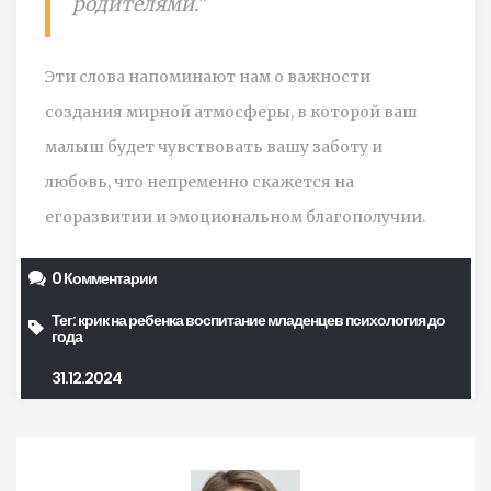
родителями."
Эти слова напоминают нам о важности
создания мирной атмосферы, в которой ваш
малыш будет чувствовать вашу заботу и
любовь, что непременно скажется на
егоразвитии и эмоциональном благополучии.
0 Комментарии
Тег:
крик на ребенка
воспитание младенцев
психология до
года
31.12.2024