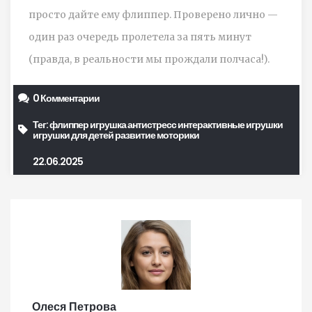
просто дайте ему флиппер. Проверено лично —
один раз очередь пролетела за пять минут
(правда, в реальности мы прождали полчаса!).
0 Комментарии
Тег:
флиппер игрушка
антистресс
интерактивные игрушки
игрушки для детей
развитие моторики
22.06.2025
Олеся Петрова