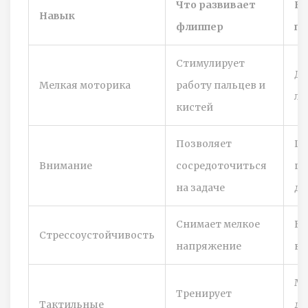
Что развивает
Ко
Навык
флиппер
по
Стимулирует
Де
Мелкая моторика
работу пальцев и
ле
кистей
Позволяет
Шк
Внимание
сосредоточиться
ги
на задаче
де
Снимает мелкое
Вс
Стрессоустойчивость
напряжение
во
Ма
Тренирует
Тактильные
де