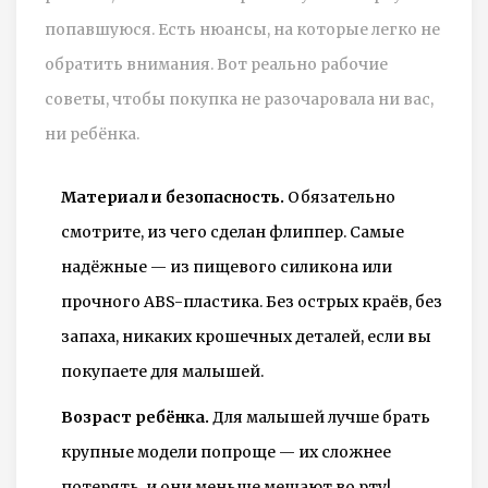
попавшуюся. Есть нюансы, на которые легко не
обратить внимания. Вот реально рабочие
советы, чтобы покупка не разочаровала ни вас,
ни ребёнка.
Материал и безопасность.
Обязательно
смотрите, из чего сделан флиппер. Самые
надёжные — из пищевого силикона или
прочного ABS-пластика. Без острых краёв, без
запаха, никаких крошечных деталей, если вы
покупаете для малышей.
Возраст ребёнка.
Для малышей лучше брать
крупные модели попроще — их сложнее
потерять, и они меньше мешают во рту!