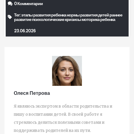
0 Комментарии
Тег:
этапы развития ребенка
нормы развития детей
раннее
развитие
психологические кризисы
моторика ребенка
23.06.2026
Олеся Петрова
Я являюсь экспертом в области родительства и
пишу о воспитании детей. В своей работе я
стремлюсь делиться полезными советами и
поддерживать родителей на их пути.