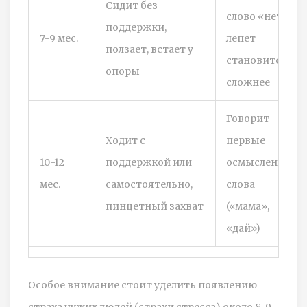
Сидит без
слово «нет»,
поддержки,
7-9 мес.
лепет
ползает, встает у
становится
опоры
сложнее
Говорит
Ходит с
первые
10-12
поддержкой или
осмысленные
мес.
самостоятельно,
слова
пинцетный захват
(«мама»,
«дай»)
Особое внимание стоит уделить появлению
страха чужих людей (страхи стресса) около 8-9