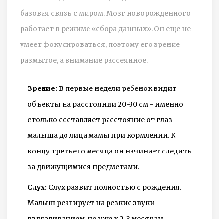
базовая связь с миром. Мозг новорожденного
работает в режиме «сбора данных». Он еще не
умеет фокусироваться, поэтому его зрение
размытое, а внимание рассеянное.
Зрение:
В первые недели ребенок видит
объекты на расстоянии 20-30 см - именно
столько составляет расстояние от глаз
малыша до лица мамы при кормлении. К
концу третьего месяца он начинает следить
за движущимися предметами.
Слух:
Слух развит полностью с рождения.
Малыш реагирует на резкие звуки
вздрагиванием, но уже к 2-3 месяцам