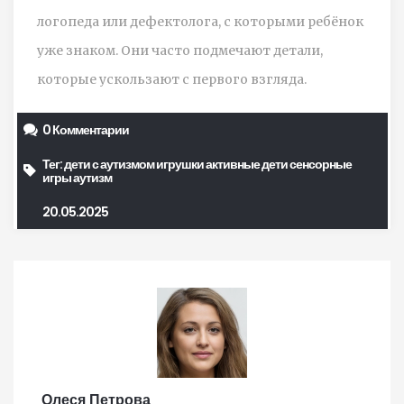
логопеда или дефектолога, с которыми ребёнок
уже знаком. Они часто подмечают детали,
которые ускользают с первого взгляда.
0 Комментарии
Тег:
дети с аутизмом
игрушки
активные дети
сенсорные
игры
аутизм
20.05.2025
Олеся Петрова