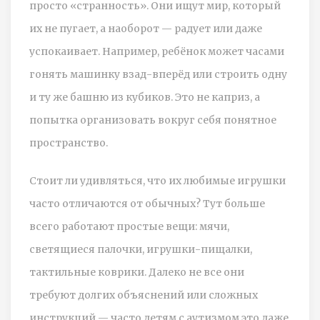
просто «странность». Они ищут мир, который
их не пугает, а наоборот — радует или даже
успокаивает. Например, ребёнок может часами
гонять машинку взад-вперёд или строить одну
и ту же башню из кубиков. Это не каприз, а
попытка организовать вокруг себя понятное
пространство.
Стоит ли удивляться, что их любимые игрушки
часто отличаются от обычных? Тут больше
всего работают простые вещи: мячи,
светящиеся палочки, игрушки-пищалки,
тактильные коврики. Далеко не все они
требуют долгих объяснений или сложных
инструкций — часто детям с аутизмом это даже