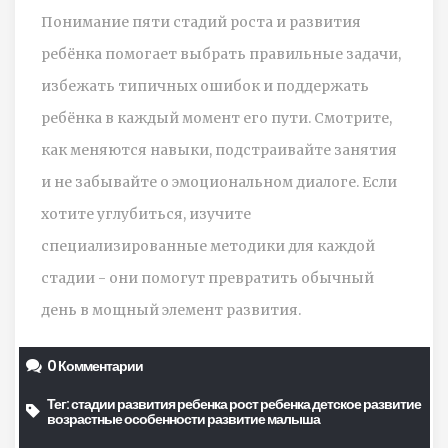
Понимание пяти стадий роста и развития
ребёнка помогает выбрать правильные задачи,
избежать типичных ошибок и поддержать
ребёнка в каждый момент его пути. Смотрите,
как меняются навыки, подстраивайте занятия
и не забывайте о эмоциональном диалоге. Если
хотите углубиться, изучите
специализированные методики для каждой
стадии - они помогут превратить обычный
день в мощный элемент развития.
0 Комментарии
Тег:
стадии развития ребенка
рост ребенка
детское развитие
возрастные особенности
развитие малыша